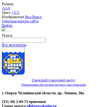
Размер:
A
A
A
Цвет:
C
C
C
Изображения
Вкл.
Выкл.
Обычная версия сайта
Войти
Поиск
Все результаты
Озерский городской округ
Официальный сайт органов местного самоуправления
г. Озерск Челябинской области, пр. Ленина, 30а
(351-30) 2-69-73 приемная
Главы округа
all@ozerskadm.ru