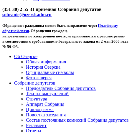
(351-30) 2-55-31 приемная Собрания депутатов
sobranie@ozerskadm.ru
Обращение гражданина может быть направлено через
Платформу
обратной связи
. Обращения граждан,
направленные по электронной почте,
не принимаются
к рассмотрению
в соответствии с требованиями Федерального закона от 2 мая 2006 года
№ 59-ФЗ.
Об Озерске
Общая информация
История Озерска
Официальные символы
Фотогалерея
Собрание депутатов
Председатель Собрания депутатов
Тексты выступлений
Структура
Аппарат Собрания
Циклограмма
Повестка заседания
Состав постоянных комиссий Собрания депутатов
Регламент
Отчеты