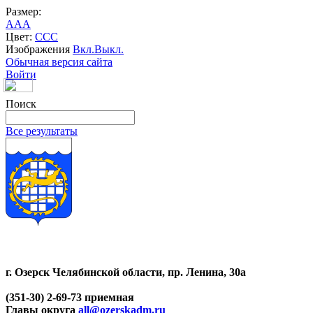
Размер:
A
A
A
Цвет:
C
C
C
Изображения
Вкл.
Выкл.
Обычная версия сайта
Войти
Поиск
Все результаты
г. Озерск Челябинской области, пр. Ленина, 30а
(351-30) 2-69-73 приемная
Главы округа
all@ozerskadm.ru