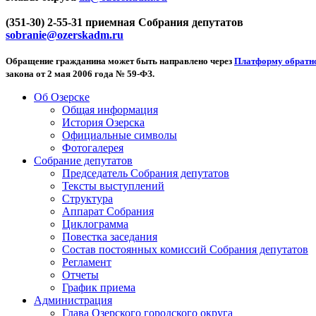
(351-30) 2-55-31 приемная Собрания депутатов
sobranie@ozerskadm.ru
Обращение гражданина может быть направлено через
Платформу обратно
закона от 2 мая 2006 года № 59-ФЗ.
Об Озерске
Общая информация
История Озерска
Официальные символы
Фотогалерея
Собрание депутатов
Председатель Собрания депутатов
Тексты выступлений
Структура
Аппарат Собрания
Циклограмма
Повестка заседания
Состав постоянных комиссий Собрания депутатов
Регламент
Отчеты
График приема
Администрация
Глава Озерского городского округа