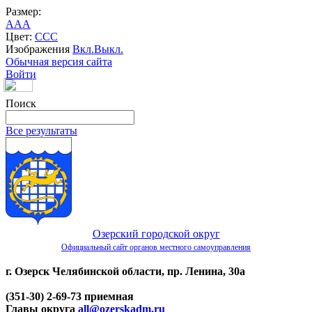
Размер:
A
A
A
Цвет:
C
C
C
Изображения
Вкл.
Выкл.
Обычная версия сайта
Войти
Поиск
Все результаты
Озерский городской округ
Официальный сайт органов местного самоуправления
г. Озерск Челябинской области, пр. Ленина, 30а
(351-30) 2-69-73 приемная
Главы округа
all@ozerskadm.ru