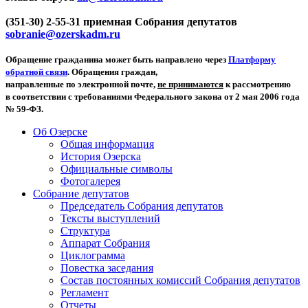
(351-30) 2-55-31 приемная Собрания депутатов
sobranie@ozerskadm.ru
Обращение гражданина может быть направлено через
Платформу
обратной связи
. Обращения граждан,
направленные по электронной почте,
не принимаются
к рассмотрению
в соответствии с требованиями Федерального закона от 2 мая 2006 года
№ 59-ФЗ.
Об Озерске
Общая информация
История Озерска
Официальные символы
Фотогалерея
Собрание депутатов
Председатель Собрания депутатов
Тексты выступлений
Структура
Аппарат Собрания
Циклограмма
Повестка заседания
Состав постоянных комиссий Собрания депутатов
Регламент
Отчеты