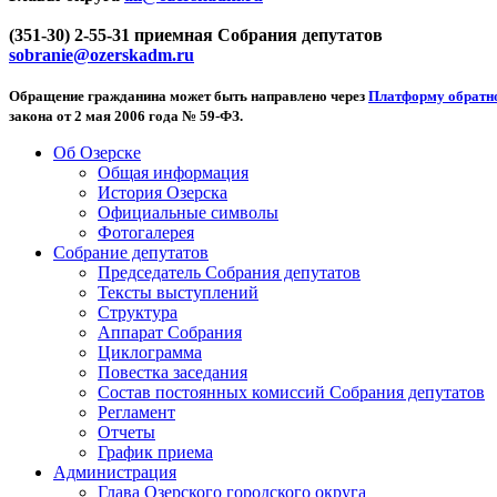
(351-30) 2-55-31 приемная Собрания депутатов
sobranie@ozerskadm.ru
Обращение гражданина может быть направлено через
Платформу обратно
закона от 2 мая 2006 года № 59-ФЗ.
Об Озерске
Общая информация
История Озерска
Официальные символы
Фотогалерея
Собрание депутатов
Председатель Собрания депутатов
Тексты выступлений
Структура
Аппарат Собрания
Циклограмма
Повестка заседания
Состав постоянных комиссий Собрания депутатов
Регламент
Отчеты
График приема
Администрация
Глава Озерского городского округа