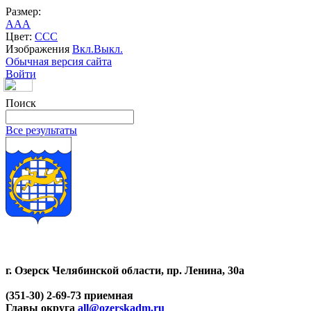
Размер:
A
A
A
Цвет:
C
C
C
Изображения
Вкл.
Выкл.
Обычная версия сайта
Войти
Поиск
Все результаты
г. Озерск Челябинской области, пр. Ленина, 30а
(351-30) 2-69-73 приемная
Главы округа
all@ozerskadm.ru