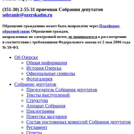
(351-30) 2-55-31 приемная Собрания депутатов
sobranie@ozerskadm.ru
Обращение гражданина может быть направлено через
Платформу
обратной связи
. Обращения граждан,
направленные по электронной почте,
не принимаются
к рассмотрению
в соответствии с требованиями Федерального закона от 2 мая 2006 года
№ 59-ФЗ.
Об Озерске
Общая информация
История Озерска
Официальные символы
Фотогалерея
Собрание депутатов
Председатель Собрания депутатов
Тексты выступлений
Структура
Аппарат Собрания
Циклограмма
Повестка заседания
Состав постоянных комиссий Собрания депутатов
Регламент
Отчеты