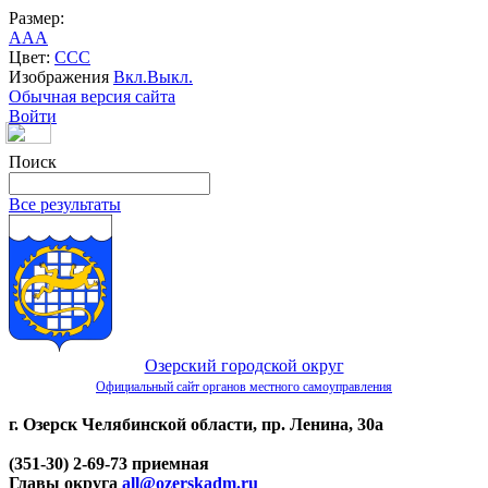
Размер:
A
A
A
Цвет:
C
C
C
Изображения
Вкл.
Выкл.
Обычная версия сайта
Войти
Поиск
Все результаты
Озерский городской округ
Официальный сайт органов местного самоуправления
г. Озерск Челябинской области, пр. Ленина, 30а
(351-30) 2-69-73 приемная
Главы округа
all@ozerskadm.ru