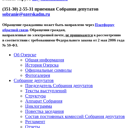
(351-30) 2-55-31 приемная Собрания депутатов
sobranie@ozerskadm.ru
Обращение гражданина может быть направлено через
Платформу
обратной связи
. Обращения граждан,
направленные по электронной почте,
не принимаются
к рассмотрению
в соответствии с требованиями Федерального закона от 2 мая 2006 года
№ 59-ФЗ.
Об Озерске
Общая информация
История Озерска
Официальные символы
Фотогалерея
Собрание депутатов
Председатель Собрания депутатов
Тексты выступлений
Структура
Аппарат Собрания
Циклограмма
Повестка заседания
Состав постоянных комиссий Собрания депутатов
Регламент
Отчеты