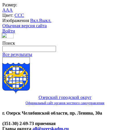
Размер:
A
A
A
Цвет:
C
C
C
Изображения
Вкл.
Выкл.
Обычная версия сайта
Войти
Поиск
Все результаты
Озерский городской округ
Официальный сайт органов местного самоуправления
г. Озерск Челябинской области, пр. Ленина, 30а
(351-30) 2-69-73 приемная
Главы округа
all@ozerskadm.ru