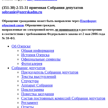
(351-30) 2-55-31 приемная Собрания депутатов
sobranie@ozerskadm.ru
Обращение гражданина может быть направлено через
Платформу
обратной связи
. Обращения граждан,
направленные по электронной почте,
не принимаются
к рассмотрению
в соответствии с требованиями Федерального закона от 2 мая 2006 года
№ 59-ФЗ.
Об Озерске
Общая информация
История Озерска
Официальные символы
Фотогалерея
Собрание депутатов
Председатель Собрания депутатов
Тексты выступлений
Структура
Аппарат Собрания
Циклограмма
Повестка заседания
Состав постоянных комиссий Собрания депутатов
Регламент
Отчеты