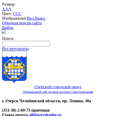
Размер:
A
A
A
Цвет:
C
C
C
Изображения
Вкл.
Выкл.
Обычная версия сайта
Войти
Поиск
Все результаты
Озерский городской округ
Официальный сайт органов местного самоуправления
г. Озерск Челябинской области, пр. Ленина, 30а
(351-30) 2-69-73 приемная
Главы округа
all@ozerskadm.ru