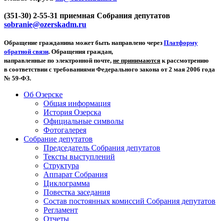
(351-30) 2-55-31 приемная Собрания депутатов
sobranie@ozerskadm.ru
Обращение гражданина может быть направлено через
Платформу
обратной связи
. Обращения граждан,
направленные по электронной почте,
не принимаются
к рассмотрению
в соответствии с требованиями Федерального закона от 2 мая 2006 года
№ 59-ФЗ.
Об Озерске
Общая информация
История Озерска
Официальные символы
Фотогалерея
Собрание депутатов
Председатель Собрания депутатов
Тексты выступлений
Структура
Аппарат Собрания
Циклограмма
Повестка заседания
Состав постоянных комиссий Собрания депутатов
Регламент
Отчеты