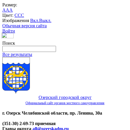
Размер:
A
A
A
Цвет:
C
C
C
Изображения
Вкл.
Выкл.
Обычная версия сайта
Войти
Поиск
Все результаты
Озерский городской округ
Официальный сайт органов местного самоуправления
г. Озерск Челябинской области, пр. Ленина, 30а
(351-30) 2-69-73 приемная
Главы округа
all@ozerskadm.ru