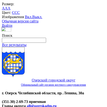
Размер:
A
A
A
Цвет:
C
C
C
Изображения
Вкл.
Выкл.
Обычная версия сайта
Войти
Поиск
Все результаты
Озерский городской округ
Официальный сайт органов местного самоуправления
г. Озерск Челябинской области, пр. Ленина, 30а
(351-30) 2-69-73 приемная
Главы округа
all@ozerskadm.ru