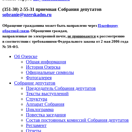
(351-30) 2-55-31 приемная Собрания депутатов
sobranie@ozerskadm.ru
Обращение гражданина может быть направлено через
Платформу
обратной связи
. Обращения граждан,
направленные по электронной почте,
не принимаются
к рассмотрению
в соответствии с требованиями Федерального закона от 2 мая 2006 года
№ 59-ФЗ.
Об Озерске
Общая информация
История Озерска
Официальные символы
Фотогалерея
Собрание депутатов
Председатель Собрания депутатов
Тексты выступлений
Структура
Аппарат Собрания
Циклограмма
Повестка заседания
Состав постоянных комиссий Собрания депутатов
Регламент
Отчеты