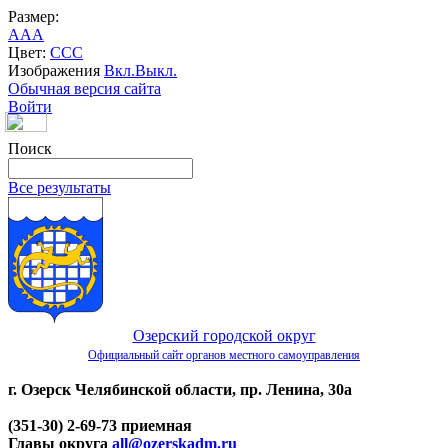
Размер:
A
A
A
Цвет:
C
C
C
Изображения
Вкл.
Выкл.
Обычная версия сайта
Войти
Поиск
Все результаты
Озерский городской округ
Официальный сайт органов местного самоуправления
г. Озерск Челябинской области, пр. Ленина, 30а
(351-30) 2-69-73 приемная
Главы округа
all@ozerskadm.ru