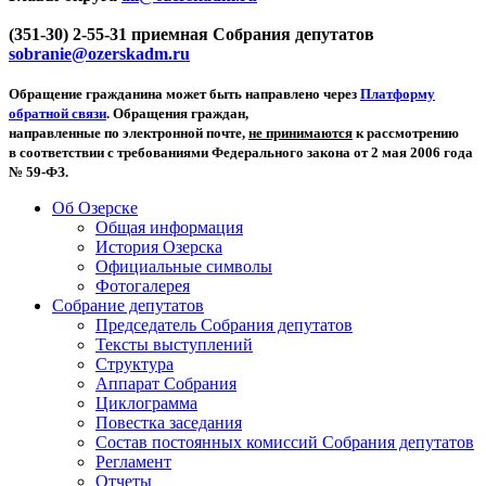
(351-30) 2-55-31 приемная Собрания депутатов
sobranie@ozerskadm.ru
Обращение гражданина может быть направлено через
Платформу
обратной связи
. Обращения граждан,
направленные по электронной почте,
не принимаются
к рассмотрению
в соответствии с требованиями Федерального закона от 2 мая 2006 года
№ 59-ФЗ.
Об Озерске
Общая информация
История Озерска
Официальные символы
Фотогалерея
Собрание депутатов
Председатель Собрания депутатов
Тексты выступлений
Структура
Аппарат Собрания
Циклограмма
Повестка заседания
Состав постоянных комиссий Собрания депутатов
Регламент
Отчеты