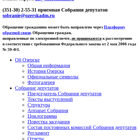
(351-30) 2-55-31 приемная Собрания депутатов
sobranie@ozerskadm.ru
Обращение гражданина может быть направлено через
Платформу
обратной связи
. Обращения граждан,
направленные по электронной почте,
не принимаются
к рассмотрению
в соответствии с требованиями Федерального закона от 2 мая 2006 года
№ 59-ФЗ.
Об Озерске
Общая информация
История Озерска
Официальные символы
Фотогалерея
Собрание депутатов
Председатель Собрания депутатов
Тексты выступлений
Структура
Аппарат Собрания
Циклограмма
Повестка заседания
Состав постоянных комиссий Собрания депутатов
Регламент
Отчеты