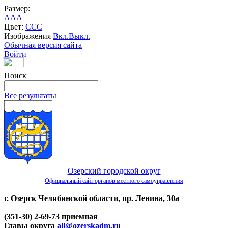
Размер:
A
A
A
Цвет:
C
C
C
Изображения
Вкл.
Выкл.
Обычная версия сайта
Войти
Поиск
Все результаты
Озерский городской округ
Официальный сайт органов местного самоуправления
г. Озерск Челябинской области, пр. Ленина, 30а
(351-30) 2-69-73 приемная
Главы округа
all@ozerskadm.ru