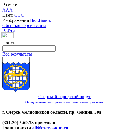
Размер:
A
A
A
Цвет:
C
C
C
Изображения
Вкл.
Выкл.
Обычная версия сайта
Войти
Поиск
Все результаты
Озерский городской округ
Официальный сайт органов местного самоуправления
г. Озерск Челябинской области, пр. Ленина, 30а
(351-30) 2-69-73 приемная
Главы округа
all@ozerskadm.ru