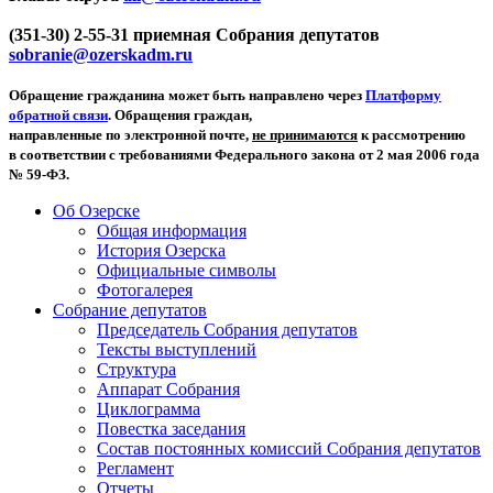
(351-30) 2-55-31 приемная Собрания депутатов
sobranie@ozerskadm.ru
Обращение гражданина может быть направлено через
Платформу
обратной связи
. Обращения граждан,
направленные по электронной почте,
не принимаются
к рассмотрению
в соответствии с требованиями Федерального закона от 2 мая 2006 года
№ 59-ФЗ.
Об Озерске
Общая информация
История Озерска
Официальные символы
Фотогалерея
Собрание депутатов
Председатель Собрания депутатов
Тексты выступлений
Структура
Аппарат Собрания
Циклограмма
Повестка заседания
Состав постоянных комиссий Собрания депутатов
Регламент
Отчеты