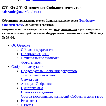
(351-30) 2-55-31 приемная Собрания депутатов
sobranie@ozerskadm.ru
Обращение гражданина может быть направлено через
Платформу
обратной связи
. Обращения граждан,
направленные по электронной почте,
не принимаются
к рассмотрению
в соответствии с требованиями Федерального закона от 2 мая 2006 года
№ 59-ФЗ.
Об Озерске
Общая информация
История Озерска
Официальные символы
Фотогалерея
Собрание депутатов
Председатель Собрания депутатов
Тексты выступлений
Структура
Аппарат Собрания
Циклограмма
Повестка заседания
Состав постоянных комиссий Собрания депутатов
Регламент
Отчеты