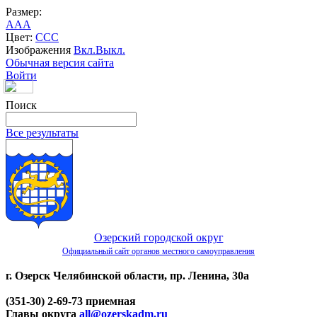
Размер:
A
A
A
Цвет:
C
C
C
Изображения
Вкл.
Выкл.
Обычная версия сайта
Войти
Поиск
Все результаты
Озерский городской округ
Официальный сайт органов местного самоуправления
г. Озерск Челябинской области, пр. Ленина, 30а
(351-30) 2-69-73 приемная
Главы округа
all@ozerskadm.ru