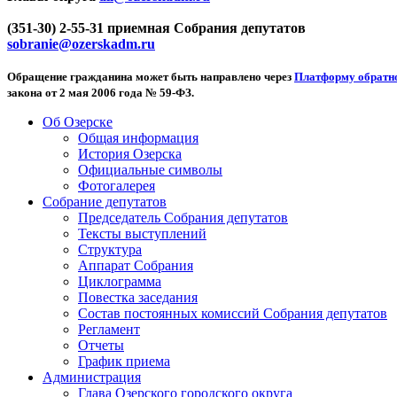
(351-30) 2-55-31 приемная Собрания депутатов
sobranie@ozerskadm.ru
Обращение гражданина может быть направлено через
Платформу обратно
закона от 2 мая 2006 года № 59-ФЗ.
Об Озерске
Общая информация
История Озерска
Официальные символы
Фотогалерея
Собрание депутатов
Председатель Собрания депутатов
Тексты выступлений
Структура
Аппарат Собрания
Циклограмма
Повестка заседания
Состав постоянных комиссий Собрания депутатов
Регламент
Отчеты
График приема
Администрация
Глава Озерского городского округа