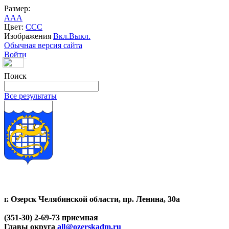
Размер:
A
A
A
Цвет:
C
C
C
Изображения
Вкл.
Выкл.
Обычная версия сайта
Войти
Поиск
Все результаты
г. Озерск Челябинской области, пр. Ленина, 30а
(351-30) 2-69-73 приемная
Главы округа
all@ozerskadm.ru