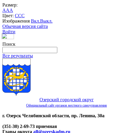
Размер:
A
A
A
Цвет:
C
C
C
Изображения
Вкл.
Выкл.
Обычная версия сайта
Войти
Поиск
Все результаты
Озерский городской округ
Официальный сайт органов местного самоуправления
г. Озерск Челябинской области, пр. Ленина, 30а
(351-30) 2-69-73 приемная
Главы округа
all@ozerskadm.ru