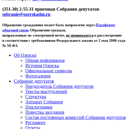
(351-30) 2-55-31 приемная Собрания депутатов
sobranie@ozerskadm.ru
Обращение гражданина может быть направлено через
Платформу
обратной связи
. Обращения граждан,
направленные по электронной почте,
не принимаются
к рассмотрению
в соответствии с требованиями Федерального закона от 2 мая 2006 года
№ 59-ФЗ.
Об Озерске
Общая информация
История Озерска
Официальные символы
Фотогалерея
Собрание депутатов
Председатель Собрания депутатов
Тексты выступлений
Структура
Аппарат Собрания
Циклограмма
Повестка заседания
Состав постоянных комиссий Собрания депутатов
Регламент
Отчеты