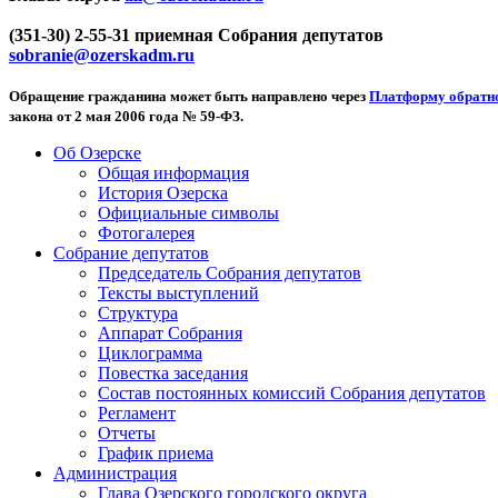
(351-30) 2-55-31 приемная Собрания депутатов
sobranie@ozerskadm.ru
Обращение гражданина может быть направлено через
Платформу обратно
закона от 2 мая 2006 года № 59-ФЗ.
Об Озерске
Общая информация
История Озерска
Официальные символы
Фотогалерея
Собрание депутатов
Председатель Собрания депутатов
Тексты выступлений
Структура
Аппарат Собрания
Циклограмма
Повестка заседания
Состав постоянных комиссий Собрания депутатов
Регламент
Отчеты
График приема
Администрация
Глава Озерского городского округа