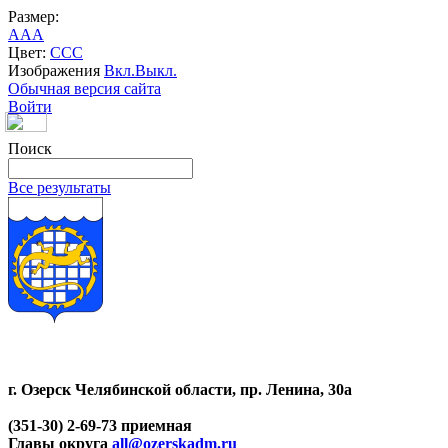
Размер:
A
A
A
Цвет:
C
C
C
Изображения
Вкл.
Выкл.
Обычная версия сайта
Войти
Поиск
Все результаты
г. Озерск Челябинской области, пр. Ленина, 30а
(351-30) 2-69-73 приемная
Главы округа
all@ozerskadm.ru