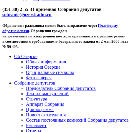
(351-30) 2-55-31 приемная Собрания депутатов
sobranie@ozerskadm.ru
Обращение гражданина может быть направлено через
Платформу
обратной связи
. Обращения граждан,
направленные по электронной почте,
не принимаются
к рассмотрению
в соответствии с требованиями Федерального закона от 2 мая 2006 года
№ 59-ФЗ.
Об Озерске
Общая информация
История Озерска
Официальные символы
Фотогалерея
Собрание депутатов
Председатель Собрания депутатов
Тексты выступлений
Структура
Аппарат Собрания
Циклограмма
Повестка заседания
Состав постоянных комиссий Собрания депутатов
Регламент
Отчеты