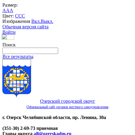
Размер:
A
A
A
Цвет:
C
C
C
Изображения
Вкл.
Выкл.
Обычная версия сайта
Войти
Поиск
Все результаты
Озерский городской округ
Официальный сайт органов местного самоуправления
г. Озерск Челябинской области, пр. Ленина, 30а
(351-30) 2-69-73 приемная
Главы округа
all@ozerskadm.ru