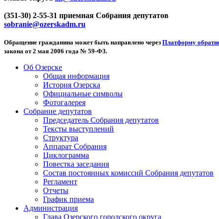
(351-30) 2-55-31 приемная Собрания депутатов
sobranie@ozerskadm.ru
Обращение гражданина может быть направлено через
Платформу обратно
закона от 2 мая 2006 года № 59-ФЗ.
Об Озерске
Общая информация
История Озерска
Официальные символы
Фотогалерея
Собрание депутатов
Председатель Собрания депутатов
Тексты выступлений
Структура
Аппарат Собрания
Циклограмма
Повестка заседания
Состав постоянных комиссий Собрания депутатов
Регламент
Отчеты
График приема
Администрация
Глава Озерского городского округа