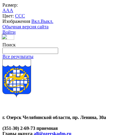
Размер:
A
A
A
Цвет:
C
C
C
Изображения
Вкл.
Выкл.
Обычная версия сайта
Войти
Поиск
Все результаты
г. Озерск Челябинской области, пр. Ленина, 30а
(351-30) 2-69-73 приемная
Главы округа
all@ozerskadm.ru