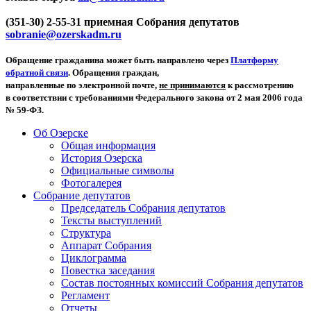
(351-30) 2-55-31 приемная Собрания депутатов
sobranie@ozerskadm.ru
Обращение гражданина может быть направлено через
Платформу
обратной связи
. Обращения граждан,
направленные по электронной почте,
не принимаются
к рассмотрению
в соответствии с требованиями Федерального закона от 2 мая 2006 года
№ 59-ФЗ.
Об Озерске
Общая информация
История Озерска
Официальные символы
Фотогалерея
Собрание депутатов
Председатель Собрания депутатов
Тексты выступлений
Структура
Аппарат Собрания
Циклограмма
Повестка заседания
Состав постоянных комиссий Собрания депутатов
Регламент
Отчеты