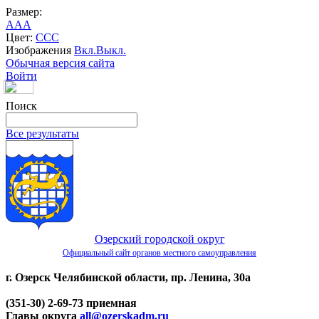
Размер:
A
A
A
Цвет:
C
C
C
Изображения
Вкл.
Выкл.
Обычная версия сайта
Войти
Поиск
Все результаты
Озерский городской округ
Официальный сайт органов местного самоуправления
г. Озерск Челябинской области, пр. Ленина, 30а
(351-30) 2-69-73 приемная
Главы округа
all@ozerskadm.ru