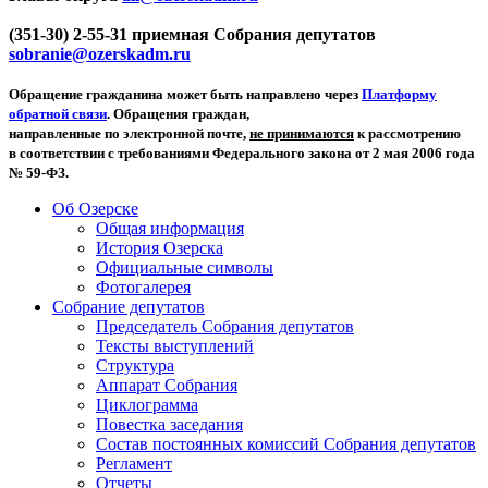
(351-30) 2-55-31 приемная Собрания депутатов
sobranie@ozerskadm.ru
Обращение гражданина может быть направлено через
Платформу
обратной связи
. Обращения граждан,
направленные по электронной почте,
не принимаются
к рассмотрению
в соответствии с требованиями Федерального закона от 2 мая 2006 года
№ 59-ФЗ.
Об Озерске
Общая информация
История Озерска
Официальные символы
Фотогалерея
Собрание депутатов
Председатель Собрания депутатов
Тексты выступлений
Структура
Аппарат Собрания
Циклограмма
Повестка заседания
Состав постоянных комиссий Собрания депутатов
Регламент
Отчеты