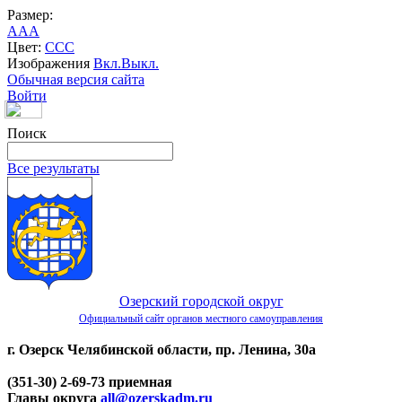
Размер:
A
A
A
Цвет:
C
C
C
Изображения
Вкл.
Выкл.
Обычная версия сайта
Войти
Поиск
Все результаты
Озерский городской округ
Официальный сайт органов местного самоуправления
г. Озерск Челябинской области, пр. Ленина, 30а
(351-30) 2-69-73 приемная
Главы округа
all@ozerskadm.ru