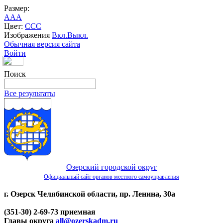
Размер:
A
A
A
Цвет:
C
C
C
Изображения
Вкл.
Выкл.
Обычная версия сайта
Войти
Поиск
Все результаты
Озерский городской округ
Официальный сайт органов местного самоуправления
г. Озерск Челябинской области, пр. Ленина, 30а
(351-30) 2-69-73 приемная
Главы округа
all@ozerskadm.ru