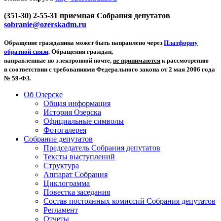
(351-30) 2-55-31 приемная Собрания депутатов
sobranie@ozerskadm.ru
Обращение гражданина может быть направлено через
Платформу
обратной связи
. Обращения граждан,
направленные по электронной почте,
не принимаются
к рассмотрению
в соответствии с требованиями Федерального закона от 2 мая 2006 года
№ 59-ФЗ.
Об Озерске
Общая информация
История Озерска
Официальные символы
Фотогалерея
Собрание депутатов
Председатель Собрания депутатов
Тексты выступлений
Структура
Аппарат Собрания
Циклограмма
Повестка заседания
Состав постоянных комиссий Собрания депутатов
Регламент
Отчеты