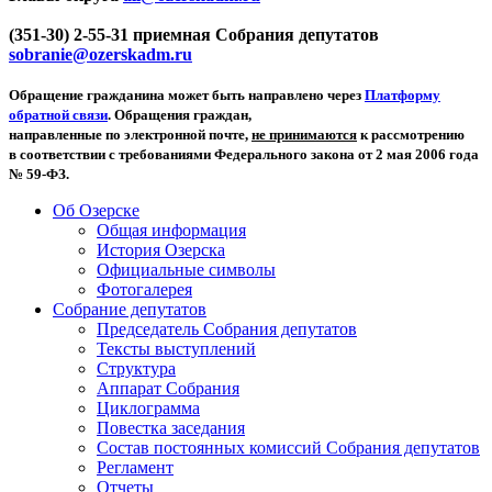
(351-30) 2-55-31 приемная Собрания депутатов
sobranie@ozerskadm.ru
Обращение гражданина может быть направлено через
Платформу
обратной связи
. Обращения граждан,
направленные по электронной почте,
не принимаются
к рассмотрению
в соответствии с требованиями Федерального закона от 2 мая 2006 года
№ 59-ФЗ.
Об Озерске
Общая информация
История Озерска
Официальные символы
Фотогалерея
Собрание депутатов
Председатель Собрания депутатов
Тексты выступлений
Структура
Аппарат Собрания
Циклограмма
Повестка заседания
Состав постоянных комиссий Собрания депутатов
Регламент
Отчеты