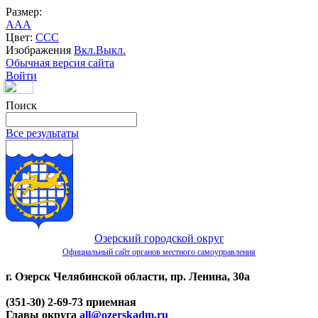
Размер:
A
A
A
Цвет:
C
C
C
Изображения
Вкл.
Выкл.
Обычная версия сайта
Войти
Поиск
Все результаты
Озерский городской округ
Официальный сайт органов местного самоуправления
г. Озерск Челябинской области, пр. Ленина, 30а
(351-30) 2-69-73 приемная
Главы округа
all@ozerskadm.ru