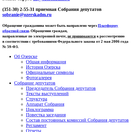
(351-30) 2-55-31 приемная Собрания депутатов
sobranie@ozerskadm.ru
Обращение гражданина может быть направлено через
Платформу
обратной связи
. Обращения граждан,
направленные по электронной почте,
не принимаются
к рассмотрению
в соответствии с требованиями Федерального закона от 2 мая 2006 года
№ 59-ФЗ.
Об Озерске
Общая информация
История Озерска
Официальные символы
Фотогалерея
Собрание депутатов
Председатель Собрания депутатов
Тексты выступлений
Структура
Аппарат Собрания
Циклограмма
Повестка заседания
Состав постоянных комиссий Собрания депутатов
Регламент
Отчеты