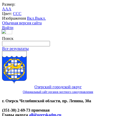
Размер:
A
A
A
Цвет:
C
C
C
Изображения
Вкл.
Выкл.
Обычная версия сайта
Войти
Поиск
Все результаты
Озерский городской округ
Официальный сайт органов местного самоуправления
г. Озерск Челябинской области, пр. Ленина, 30а
(351-30) 2-69-73 приемная
Главы округа
all@ozerskadm.ru