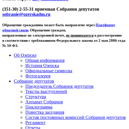
(351-30) 2-55-31 приемная Собрания депутатов
sobranie@ozerskadm.ru
Обращение гражданина может быть направлено через
Платформу
обратной связи
. Обращения граждан,
направленные по электронной почте,
не принимаются
к рассмотрению
в соответствии с требованиями Федерального закона от 2 мая 2006 года
№ 59-ФЗ.
Об Озерске
Общая информация
История Озерска
Официальные символы
Фотогалерея
Собрание депутатов
Председатель Собрания депутатов
Тексты выступлений
Структура
Аппарат Собрания
Циклограмма
Повестка заседания
Состав постоянных комиссий Собрания депутатов
Регламент
Отчеты