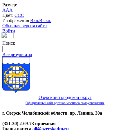
Размер:
A
A
A
Цвет:
C
C
C
Изображения
Вкл.
Выкл.
Обычная версия сайта
Войти
Поиск
Все результаты
Озерский городской округ
Официальный сайт органов местного самоуправления
г. Озерск Челябинской области, пр. Ленина, 30а
(351-30) 2-69-73 приемная
Главы округа
all@ozerskadm.ru