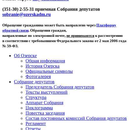
(351-30) 2-55-31 приемная Собрания депутатов
sobranie@ozerskadm.ru
Обращение гражданина может быть направлено через
Платформу
обратной связи
. Обращения граждан,
направленные по электронной почте,
не принимаются
к рассмотрению
в соответствии с требованиями Федерального закона от 2 мая 2006 года
№ 59-ФЗ.
Об Озерске
Общая информация
История Озерска
Официальные символы
Фотогалерея
Собрание депутатов
Председатель Собрания депутатов
Тексты выступлений
Структура
Аппарат Собрания
Циклограмма
Повестка заседания
Состав постоянных комиссий Собрания депутатов
Регламент
Отчеты