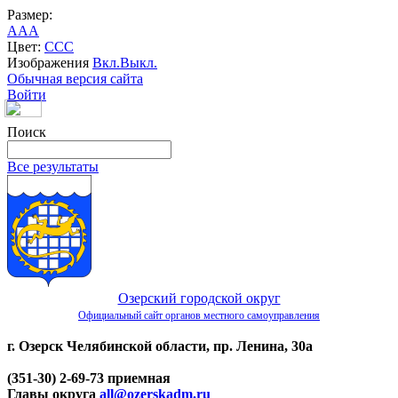
Размер:
A
A
A
Цвет:
C
C
C
Изображения
Вкл.
Выкл.
Обычная версия сайта
Войти
Поиск
Все результаты
Озерский городской округ
Официальный сайт органов местного самоуправления
г. Озерск Челябинской области, пр. Ленина, 30а
(351-30) 2-69-73 приемная
Главы округа
all@ozerskadm.ru