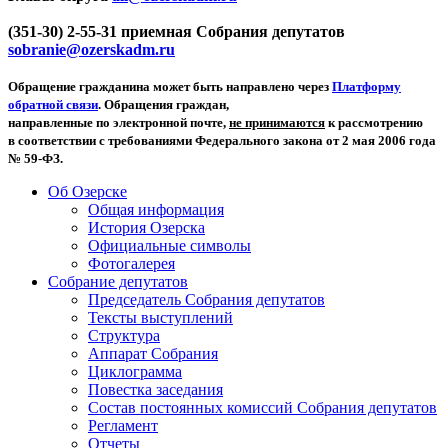
(351-30) 2-55-31 приемная Собрания депутатов
sobranie@ozerskadm.ru
Обращение гражданина может быть направлено через
Платформу
обратной связи
. Обращения граждан,
направленные по электронной почте,
не принимаются
к рассмотрению
в соответствии с требованиями Федерального закона от 2 мая 2006 года
№ 59-ФЗ.
Об Озерске
Общая информация
История Озерска
Официальные символы
Фотогалерея
Собрание депутатов
Председатель Собрания депутатов
Тексты выступлений
Структура
Аппарат Собрания
Циклограмма
Повестка заседания
Состав постоянных комиссий Собрания депутатов
Регламент
Отчеты