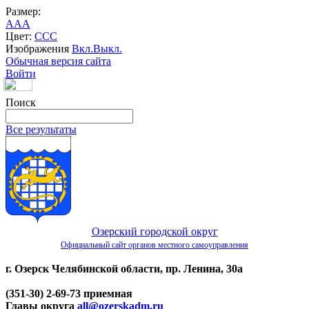
Размер:
A
A
A
Цвет:
C
C
C
Изображения
Вкл.
Выкл.
Обычная версия сайта
Войти
Поиск
Все результаты
Озерский городской округ
Официальный сайт органов местного самоуправления
г. Озерск Челябинской области, пр. Ленина, 30а
(351-30) 2-69-73 приемная
Главы округа
all@ozerskadm.ru