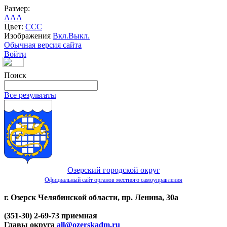
Размер:
A
A
A
Цвет:
C
C
C
Изображения
Вкл.
Выкл.
Обычная версия сайта
Войти
Поиск
Все результаты
Озерский городской округ
Официальный сайт органов местного самоуправления
г. Озерск Челябинской области, пр. Ленина, 30а
(351-30) 2-69-73 приемная
Главы округа
all@ozerskadm.ru