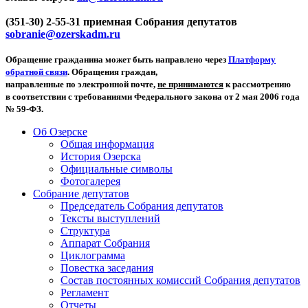
(351-30) 2-55-31 приемная Собрания депутатов
sobranie@ozerskadm.ru
Обращение гражданина может быть направлено через
Платформу
обратной связи
. Обращения граждан,
направленные по электронной почте,
не принимаются
к рассмотрению
в соответствии с требованиями Федерального закона от 2 мая 2006 года
№ 59-ФЗ.
Об Озерске
Общая информация
История Озерска
Официальные символы
Фотогалерея
Собрание депутатов
Председатель Собрания депутатов
Тексты выступлений
Структура
Аппарат Собрания
Циклограмма
Повестка заседания
Состав постоянных комиссий Собрания депутатов
Регламент
Отчеты