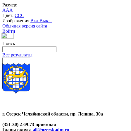
Размер:
A
A
A
Цвет:
C
C
C
Изображения
Вкл.
Выкл.
Обычная версия сайта
Войти
Поиск
Все результаты
г. Озерск Челябинской области, пр. Ленина, 30а
(351-30) 2-69-73 приемная
Главы округа
all@ozerskadm.ru