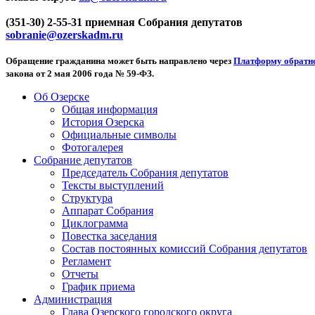
(351-30) 2-55-31 приемная Собрания депутатов
sobranie@ozerskadm.ru
Обращение гражданина может быть направлено через
Платформу обратно
закона от 2 мая 2006 года № 59-ФЗ.
Об Озерске
Общая информация
История Озерска
Официальные символы
Фотогалерея
Собрание депутатов
Председатель Собрания депутатов
Тексты выступлений
Структура
Аппарат Собрания
Циклограмма
Повестка заседания
Состав постоянных комиссий Собрания депутатов
Регламент
Отчеты
График приема
Администрация
Глава Озерского городского округа