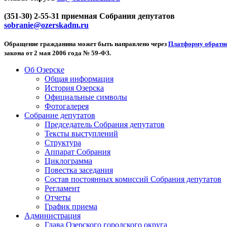
(351-30) 2-55-31 приемная Собрания депутатов
sobranie@ozerskadm.ru
Обращение гражданина может быть направлено через
Платформу обратно
закона от 2 мая 2006 года № 59-ФЗ.
Об Озерске
Общая информация
История Озерска
Официальные символы
Фотогалерея
Собрание депутатов
Председатель Собрания депутатов
Тексты выступлений
Структура
Аппарат Собрания
Циклограмма
Повестка заседания
Состав постоянных комиссий Собрания депутатов
Регламент
Отчеты
График приема
Администрация
Глава Озерского городского округа