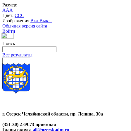
Размер:
A
A
A
Цвет:
C
C
C
Изображения
Вкл.
Выкл.
Обычная версия сайта
Войти
Поиск
Все результаты
г. Озерск Челябинской области, пр. Ленина, 30а
(351-30) 2-69-73 приемная
Главы округа
all@ozerskadm.ru