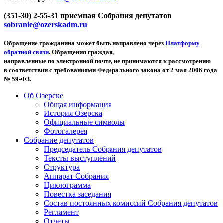
(351-30) 2-55-31 приемная Собрания депутатов
sobranie@ozerskadm.ru
Обращение гражданина может быть направлено через
Платформу
обратной связи
. Обращения граждан,
направленные по электронной почте,
не принимаются
к рассмотрению
в соответствии с требованиями Федерального закона от 2 мая 2006 года
№ 59-ФЗ.
Об Озерске
Общая информация
История Озерска
Официальные символы
Фотогалерея
Собрание депутатов
Председатель Собрания депутатов
Тексты выступлений
Структура
Аппарат Собрания
Циклограмма
Повестка заседания
Состав постоянных комиссий Собрания депутатов
Регламент
Отчеты