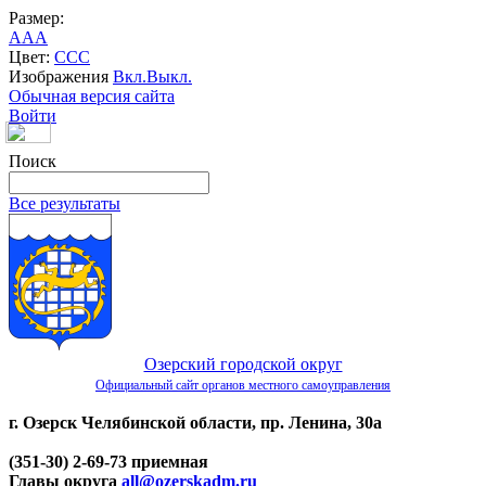
Размер:
A
A
A
Цвет:
C
C
C
Изображения
Вкл.
Выкл.
Обычная версия сайта
Войти
Поиск
Все результаты
Озерский городской округ
Официальный сайт органов местного самоуправления
г. Озерск Челябинской области, пр. Ленина, 30а
(351-30) 2-69-73 приемная
Главы округа
all@ozerskadm.ru