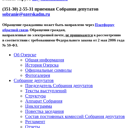
(351-30) 2-55-31 приемная Собрания депутатов
sobranie@ozerskadm.ru
Обращение гражданина может быть направлено через
Платформу
обратной связи
. Обращения граждан,
направленные по электронной почте,
не принимаются
к рассмотрению
в соответствии с требованиями Федерального закона от 2 мая 2006 года
№ 59-ФЗ.
Об Озерске
Общая информация
История Озерска
Официальные символы
Фотогалерея
Собрание депутатов
Председатель Собрания депутатов
Тексты выступлений
Структура
Аппарат Собрания
Циклограмма
Повестка заседания
Состав постоянных комиссий Собрания депутатов
Регламент
Отчеты