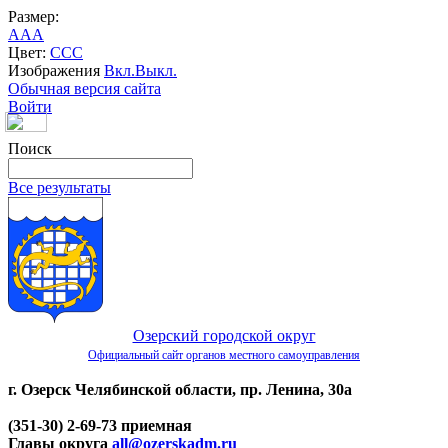
Размер:
A
A
A
Цвет:
C
C
C
Изображения
Вкл.
Выкл.
Обычная версия сайта
Войти
Поиск
Все результаты
Озерский городской округ
Официальный сайт органов местного самоуправления
г. Озерск Челябинской области, пр. Ленина, 30а
(351-30) 2-69-73 приемная
Главы округа
all@ozerskadm.ru