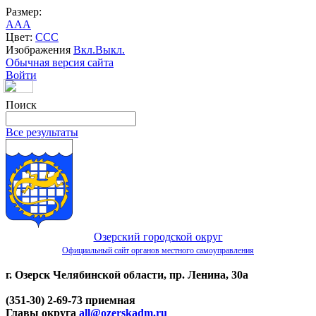
Размер:
A
A
A
Цвет:
C
C
C
Изображения
Вкл.
Выкл.
Обычная версия сайта
Войти
Поиск
Все результаты
Озерский городской округ
Официальный сайт органов местного самоуправления
г. Озерск Челябинской области, пр. Ленина, 30а
(351-30) 2-69-73 приемная
Главы округа
all@ozerskadm.ru