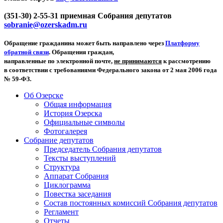
(351-30) 2-55-31 приемная Собрания депутатов
sobranie@ozerskadm.ru
Обращение гражданина может быть направлено через
Платформу
обратной связи
. Обращения граждан,
направленные по электронной почте,
не принимаются
к рассмотрению
в соответствии с требованиями Федерального закона от 2 мая 2006 года
№ 59-ФЗ.
Об Озерске
Общая информация
История Озерска
Официальные символы
Фотогалерея
Собрание депутатов
Председатель Собрания депутатов
Тексты выступлений
Структура
Аппарат Собрания
Циклограмма
Повестка заседания
Состав постоянных комиссий Собрания депутатов
Регламент
Отчеты