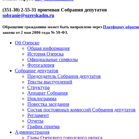
(351-30) 2-55-31 приемная Собрания депутатов
sobranie@ozerskadm.ru
Обращение гражданина может быть направлено через
Платформу обратно
закона от 2 мая 2006 года № 59-ФЗ.
Об Озерске
Общая информация
История Озерска
Официальные символы
Фотогалерея
Собрание депутатов
Председатель Собрания депутатов
Тексты выступлений
Структура
Аппарат Собрания
Циклограмма
Повестка заседания
Состав постоянных комиссий Собрания депутатов
Регламент
Отчеты
График приема
Администрация
Глава Озерского городского округа