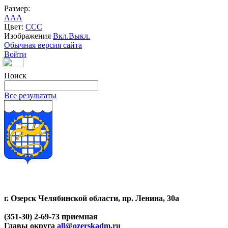
Размер:
A
A
A
Цвет:
C
C
C
Изображения
Вкл.
Выкл.
Обычная версия сайта
Войти
Поиск
Все результаты
г. Озерск Челябинской области, пр. Ленина, 30а
(351-30) 2-69-73 приемная
Главы округа
all@ozerskadm.ru