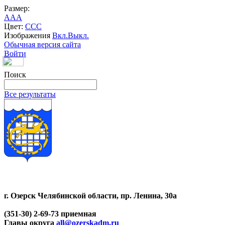
Размер:
A
A
A
Цвет:
C
C
C
Изображения
Вкл.
Выкл.
Обычная версия сайта
Войти
Поиск
Все результаты
г. Озерск Челябинской области, пр. Ленина, 30а
(351-30) 2-69-73 приемная
Главы округа
all@ozerskadm.ru