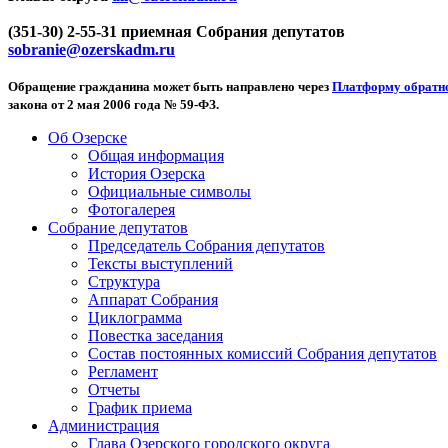
(351-30) 2-55-31 приемная Собрания депутатов
sobranie@ozerskadm.ru
Обращение гражданина может быть направлено через
Платформу обратно
закона от 2 мая 2006 года № 59-ФЗ.
Об Озерске
Общая информация
История Озерска
Официальные символы
Фотогалерея
Собрание депутатов
Председатель Собрания депутатов
Тексты выступлений
Структура
Аппарат Собрания
Циклограмма
Повестка заседания
Состав постоянных комиссий Собрания депутатов
Регламент
Отчеты
График приема
Администрация
Глава Озерского городского округа