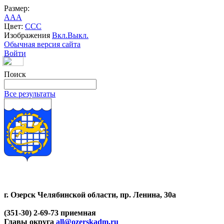
Размер:
A
A
A
Цвет:
C
C
C
Изображения
Вкл.
Выкл.
Обычная версия сайта
Войти
Поиск
Все результаты
г. Озерск Челябинской области, пр. Ленина, 30а
(351-30) 2-69-73 приемная
Главы округа
all@ozerskadm.ru