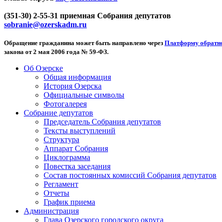
(351-30) 2-55-31 приемная Собрания депутатов
sobranie@ozerskadm.ru
Обращение гражданина может быть направлено через
Платформу обратно
закона от 2 мая 2006 года № 59-ФЗ.
Об Озерске
Общая информация
История Озерска
Официальные символы
Фотогалерея
Собрание депутатов
Председатель Собрания депутатов
Тексты выступлений
Структура
Аппарат Собрания
Циклограмма
Повестка заседания
Состав постоянных комиссий Собрания депутатов
Регламент
Отчеты
График приема
Администрация
Глава Озерского городского округа