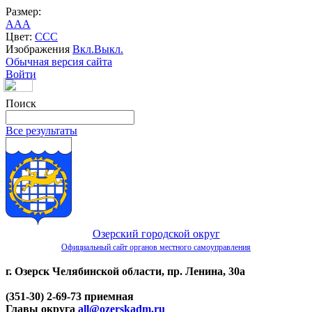
Размер:
A
A
A
Цвет:
C
C
C
Изображения
Вкл.
Выкл.
Обычная версия сайта
Войти
Поиск
Все результаты
Озерский городской округ
Официальный сайт органов местного самоуправления
г. Озерск Челябинской области, пр. Ленина, 30а
(351-30) 2-69-73 приемная
Главы округа
all@ozerskadm.ru