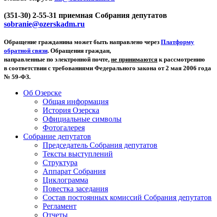
(351-30) 2-55-31 приемная Собрания депутатов
sobranie@ozerskadm.ru
Обращение гражданина может быть направлено через
Платформу
обратной связи
. Обращения граждан,
направленные по электронной почте,
не принимаются
к рассмотрению
в соответствии с требованиями Федерального закона от 2 мая 2006 года
№ 59-ФЗ.
Об Озерске
Общая информация
История Озерска
Официальные символы
Фотогалерея
Собрание депутатов
Председатель Собрания депутатов
Тексты выступлений
Структура
Аппарат Собрания
Циклограмма
Повестка заседания
Состав постоянных комиссий Собрания депутатов
Регламент
Отчеты