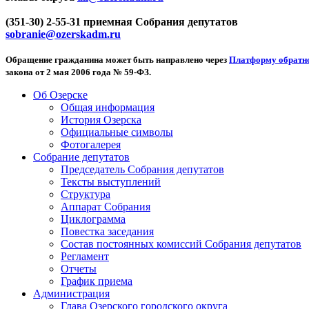
(351-30) 2-55-31 приемная Собрания депутатов
sobranie@ozerskadm.ru
Обращение гражданина может быть направлено через
Платформу обратно
закона от 2 мая 2006 года № 59-ФЗ.
Об Озерске
Общая информация
История Озерска
Официальные символы
Фотогалерея
Собрание депутатов
Председатель Собрания депутатов
Тексты выступлений
Структура
Аппарат Собрания
Циклограмма
Повестка заседания
Состав постоянных комиссий Собрания депутатов
Регламент
Отчеты
График приема
Администрация
Глава Озерского городского округа