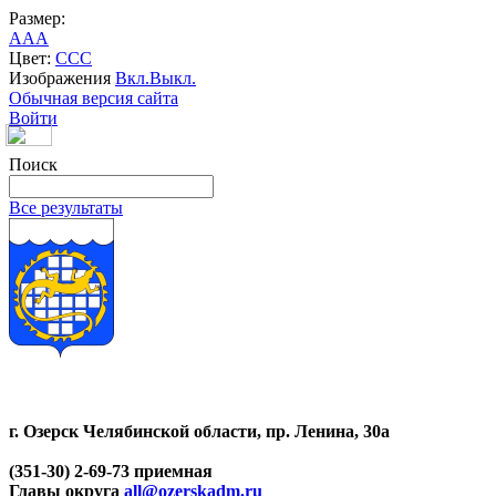
Размер:
A
A
A
Цвет:
C
C
C
Изображения
Вкл.
Выкл.
Обычная версия сайта
Войти
Поиск
Все результаты
г. Озерск Челябинской области, пр. Ленина, 30а
(351-30) 2-69-73 приемная
Главы округа
all@ozerskadm.ru