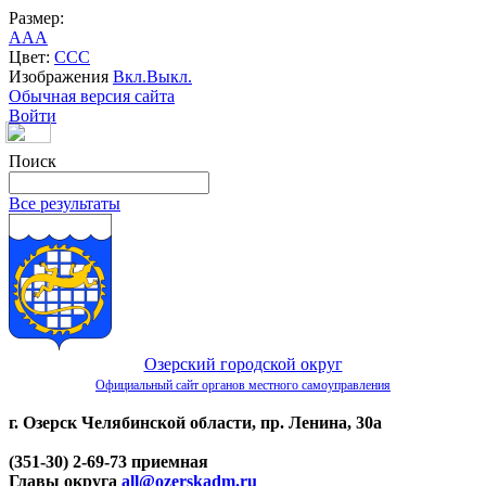
Размер:
A
A
A
Цвет:
C
C
C
Изображения
Вкл.
Выкл.
Обычная версия сайта
Войти
Поиск
Все результаты
Озерский городской округ
Официальный сайт органов местного самоуправления
г. Озерск Челябинской области, пр. Ленина, 30а
(351-30) 2-69-73 приемная
Главы округа
all@ozerskadm.ru