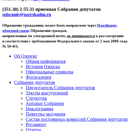
(351-30) 2-55-31 приемная Собрания депутатов
sobranie@ozerskadm.ru
Обращение гражданина может быть направлено через
Платформу
обратной связи
. Обращения граждан,
направленные по электронной почте,
не принимаются
к рассмотрению
в соответствии с требованиями Федерального закона от 2 мая 2006 года
№ 59-ФЗ.
Об Озерске
Общая информация
История Озерска
Официальные символы
Фотогалерея
Собрание депутатов
Председатель Собрания депутатов
Тексты выступлений
Структура
Аппарат Собрания
Циклограмма
Повестка заседания
Состав постоянных комиссий Собрания депутатов
Регламент
Отчеты