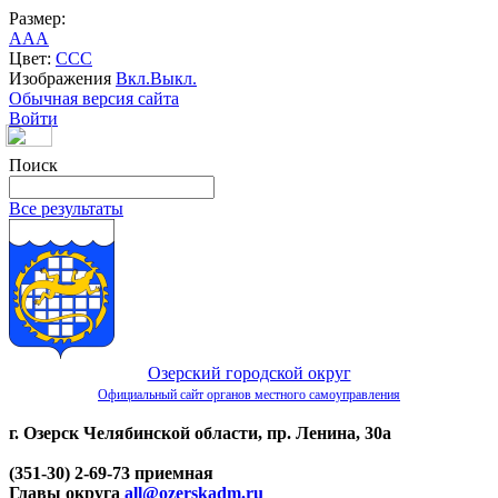
Размер:
A
A
A
Цвет:
C
C
C
Изображения
Вкл.
Выкл.
Обычная версия сайта
Войти
Поиск
Все результаты
Озерский городской округ
Официальный сайт органов местного самоуправления
г. Озерск Челябинской области, пр. Ленина, 30а
(351-30) 2-69-73 приемная
Главы округа
all@ozerskadm.ru