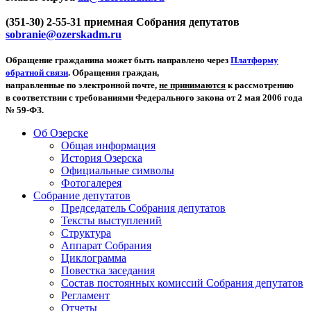
(351-30) 2-55-31 приемная Собрания депутатов
sobranie@ozerskadm.ru
Обращение гражданина может быть направлено через
Платформу
обратной связи
. Обращения граждан,
направленные по электронной почте,
не принимаются
к рассмотрению
в соответствии с требованиями Федерального закона от 2 мая 2006 года
№ 59-ФЗ.
Об Озерске
Общая информация
История Озерска
Официальные символы
Фотогалерея
Собрание депутатов
Председатель Собрания депутатов
Тексты выступлений
Структура
Аппарат Собрания
Циклограмма
Повестка заседания
Состав постоянных комиссий Собрания депутатов
Регламент
Отчеты