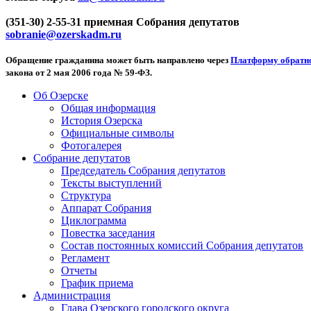
(351-30) 2-55-31 приемная Собрания депутатов
sobranie@ozerskadm.ru
Обращение гражданина может быть направлено через
Платформу обратно
закона от 2 мая 2006 года № 59-ФЗ.
Об Озерске
Общая информация
История Озерска
Официальные символы
Фотогалерея
Собрание депутатов
Председатель Собрания депутатов
Тексты выступлений
Структура
Аппарат Собрания
Циклограмма
Повестка заседания
Состав постоянных комиссий Собрания депутатов
Регламент
Отчеты
График приема
Администрация
Глава Озерского городского округа