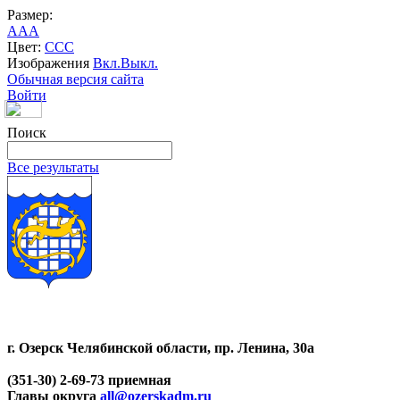
Размер:
A
A
A
Цвет:
C
C
C
Изображения
Вкл.
Выкл.
Обычная версия сайта
Войти
Поиск
Все результаты
г. Озерск Челябинской области, пр. Ленина, 30а
(351-30) 2-69-73 приемная
Главы округа
all@ozerskadm.ru