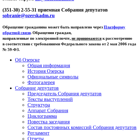
(351-30) 2-55-31 приемная Собрания депутатов
sobranie@ozerskadm.ru
Обращение гражданина может быть направлено через
Платформу
обратной связи
. Обращения граждан,
направленные по электронной почте,
не принимаются
к рассмотрению
в соответствии с требованиями Федерального закона от 2 мая 2006 года
№ 59-ФЗ.
Об Озерске
Общая информация
История Озерска
Официальные символы
Фотогалерея
Собрание депутатов
Председатель Собрания депутатов
Тексты выступлений
Структура
Аппарат Собрания
Циклограмма
Повестка заседания
Состав постоянных комиссий Собрания депутатов
Регламент
Отчеты