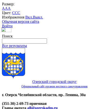
Размер:
A
A
A
Цвет:
C
C
C
Изображения
Вкл.
Выкл.
Обычная версия сайта
Войти
Поиск
Все результаты
Озерский городской округ
Официальный сайт органов местного самоуправления
г. Озерск Челябинской области, пр. Ленина, 30а
(351-30) 2-69-73 приемная
Главы округа
all@ozerskadm.ru