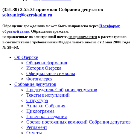
(351-30) 2-55-31 приемная Собрания депутатов
sobranie@ozerskadm.ru
Обращение гражданина может быть направлено через
Платформу
обратной связи
. Обращения граждан,
направленные по электронной почте,
не принимаются
к рассмотрению
в соответствии с требованиями Федерального закона от 2 мая 2006 года
№ 59-ФЗ.
Об Озерске
Общая информация
История Озерска
Официальные символы
Фотогалерея
Собрание депутатов
Председатель Собрания депутатов
Тексты выступлений
Структура
Аппарат Собрания
Циклограмма
Повестка заседания
Состав постоянных комиссий Собрания депутатов
Регламент
Отчеты