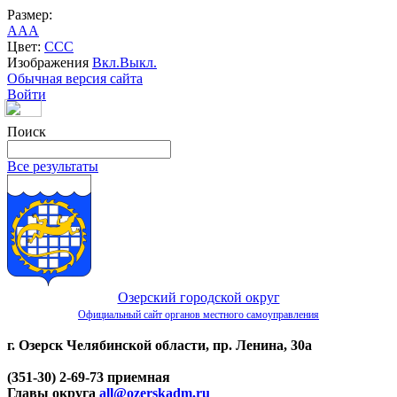
Размер:
A
A
A
Цвет:
C
C
C
Изображения
Вкл.
Выкл.
Обычная версия сайта
Войти
Поиск
Все результаты
Озерский городской округ
Официальный сайт органов местного самоуправления
г. Озерск Челябинской области, пр. Ленина, 30а
(351-30) 2-69-73 приемная
Главы округа
all@ozerskadm.ru