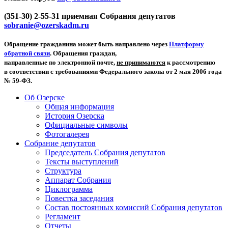
(351-30) 2-55-31 приемная Собрания депутатов
sobranie@ozerskadm.ru
Обращение гражданина может быть направлено через
Платформу
обратной связи
. Обращения граждан,
направленные по электронной почте,
не принимаются
к рассмотрению
в соответствии с требованиями Федерального закона от 2 мая 2006 года
№ 59-ФЗ.
Об Озерске
Общая информация
История Озерска
Официальные символы
Фотогалерея
Собрание депутатов
Председатель Собрания депутатов
Тексты выступлений
Структура
Аппарат Собрания
Циклограмма
Повестка заседания
Состав постоянных комиссий Собрания депутатов
Регламент
Отчеты