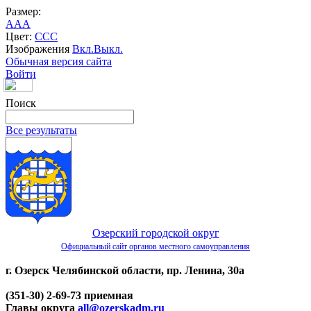
Размер:
A
A
A
Цвет:
C
C
C
Изображения
Вкл.
Выкл.
Обычная версия сайта
Войти
Поиск
Все результаты
Озерский городской округ
Официальный сайт органов местного самоуправления
г. Озерск Челябинской области, пр. Ленина, 30а
(351-30) 2-69-73 приемная
Главы округа
all@ozerskadm.ru