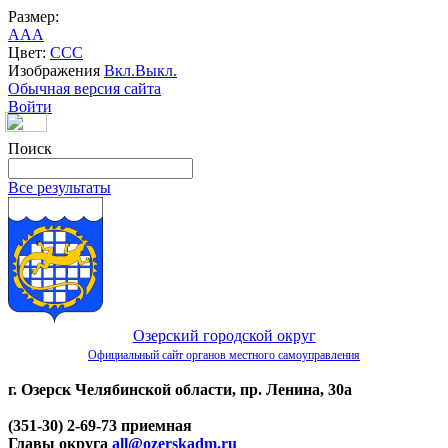
Размер:
A
A
A
Цвет:
C
C
C
Изображения
Вкл.
Выкл.
Обычная версия сайта
Войти
Поиск
Все результаты
Озерский городской округ
Официальный сайт органов местного самоуправления
г. Озерск Челябинской области, пр. Ленина, 30а
(351-30) 2-69-73 приемная
Главы округа
all@ozerskadm.ru