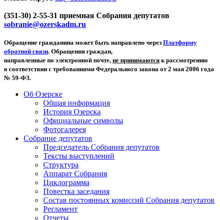
(351-30) 2-55-31 приемная Собрания депутатов
sobranie@ozerskadm.ru
Обращение гражданина может быть направлено через
Платформу
обратной связи
. Обращения граждан,
направленные по электронной почте,
не принимаются
к рассмотрению
в соответствии с требованиями Федерального закона от 2 мая 2006 года
№ 59-ФЗ.
Об Озерске
Общая информация
История Озерска
Официальные символы
Фотогалерея
Собрание депутатов
Председатель Собрания депутатов
Тексты выступлений
Структура
Аппарат Собрания
Циклограмма
Повестка заседания
Состав постоянных комиссий Собрания депутатов
Регламент
Отчеты