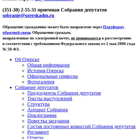
(351-30) 2-55-31 приемная Собрания депутатов
sobranie@ozerskadm.ru
Обращение гражданина может быть направлено через
Платформу
обратной связи
. Обращения граждан,
направленные по электронной почте,
не принимаются
к рассмотрению
в соответствии с требованиями Федерального закона от 2 мая 2006 года
№ 59-ФЗ.
Об Озерске
Общая информация
История Озерска
Официальные символы
Фотогалерея
Собрание депутатов
Председатель Собрания депутатов
Тексты выступлений
Структура
Аппарат Собрания
Циклограмма
Повестка заседания
Состав постоянных комиссий Собрания депутатов
Регламент
Отчеты