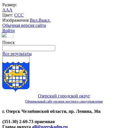
Размер:
A
A
A
Цвет:
C
C
C
Изображения
Вкл.
Выкл.
Обычная версия сайта
Войти
Поиск
Все результаты
Озерский городской округ
Официальный сайт органов местного самоуправления
г. Озерск Челябинской области, пр. Ленина, 30а
(351-30) 2-69-73 приемная
Главы округа
all@ozerskadm.ru