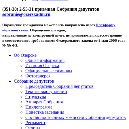
(351-30) 2-55-31 приемная Собрания депутатов
sobranie@ozerskadm.ru
Обращение гражданина может быть направлено через
Платформу
обратной связи
. Обращения граждан,
направленные по электронной почте,
не принимаются
к рассмотрению
в соответствии с требованиями Федерального закона от 2 мая 2006 года
№ 59-ФЗ.
Об Озерске
Общая информация
История Озерска
Официальные символы
Фотогалерея
Собрание депутатов
Председатель Собрания депутатов
Тексты выступлений
Структура
Аппарат Собрания
Циклограмма
Повестка заседания
Состав постоянных комиссий Собрания депутатов
Регламент
Отчеты