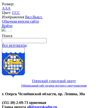
Размер:
A
A
A
Цвет:
C
C
C
Изображения
Вкл.
Выкл.
Обычная версия сайта
Войти
Поиск
Все результаты
Озерский городской округ
Официальный сайт органов местного самоуправления
г. Озерск Челябинской области, пр. Ленина, 30а
(351-30) 2-69-73 приемная
Главы округа
all@ozerskadm.ru