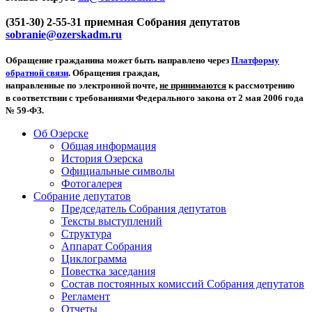
(351-30) 2-55-31 приемная Собрания депутатов
sobranie@ozerskadm.ru
Обращение гражданина может быть направлено через
Платформу
обратной связи
. Обращения граждан,
направленные по электронной почте,
не принимаются
к рассмотрению
в соответствии с требованиями Федерального закона от 2 мая 2006 года
№ 59-ФЗ.
Об Озерске
Общая информация
История Озерска
Официальные символы
Фотогалерея
Собрание депутатов
Председатель Собрания депутатов
Тексты выступлений
Структура
Аппарат Собрания
Циклограмма
Повестка заседания
Состав постоянных комиссий Собрания депутатов
Регламент
Отчеты