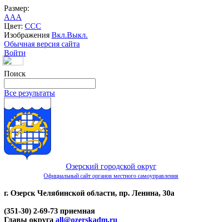
Размер:
A
A
A
Цвет:
C
C
C
Изображения
Вкл.
Выкл.
Обычная версия сайта
Войти
Поиск
Все результаты
Озерский городской округ
Официальный сайт органов местного самоуправления
г. Озерск Челябинской области, пр. Ленина, 30а
(351-30) 2-69-73 приемная
Главы округа
all@ozerskadm.ru