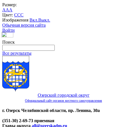
Размер:
A
A
A
Цвет:
C
C
C
Изображения
Вкл.
Выкл.
Обычная версия сайта
Войти
Поиск
Все результаты
Озерский городской округ
Официальный сайт органов местного самоуправления
г. Озерск Челябинской области, пр. Ленина, 30а
(351-30) 2-69-73 приемная
Главы округа
all@ozerskadm.ru