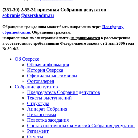
(351-30) 2-55-31 приемная Собрания депутатов
sobranie@ozerskadm.ru
Обращение гражданина может быть направлено через
Платформу
обратной связи
. Обращения граждан,
направленные по электронной почте,
не принимаются
к рассмотрению
в соответствии с требованиями Федерального закона от 2 мая 2006 года
№ 59-ФЗ.
Об Озерске
Общая информация
История Озерска
Официальные символы
Фотогалерея
Собрание депутатов
Председатель Собрания депутатов
Тексты выступлений
Структура
Аппарат Собрания
Циклограмма
Повестка заседания
Состав постоянных комиссий Собрания депутатов
Регламент
Отчеты