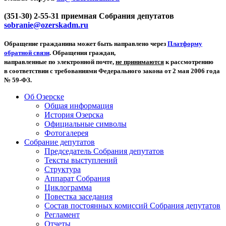
(351-30) 2-55-31 приемная Собрания депутатов
sobranie@ozerskadm.ru
Обращение гражданина может быть направлено через
Платформу
обратной связи
. Обращения граждан,
направленные по электронной почте,
не принимаются
к рассмотрению
в соответствии с требованиями Федерального закона от 2 мая 2006 года
№ 59-ФЗ.
Об Озерске
Общая информация
История Озерска
Официальные символы
Фотогалерея
Собрание депутатов
Председатель Собрания депутатов
Тексты выступлений
Структура
Аппарат Собрания
Циклограмма
Повестка заседания
Состав постоянных комиссий Собрания депутатов
Регламент
Отчеты