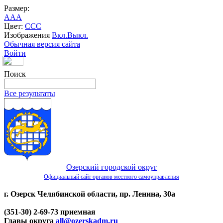
Размер:
A
A
A
Цвет:
C
C
C
Изображения
Вкл.
Выкл.
Обычная версия сайта
Войти
Поиск
Все результаты
Озерский городской округ
Официальный сайт органов местного самоуправления
г. Озерск Челябинской области, пр. Ленина, 30а
(351-30) 2-69-73 приемная
Главы округа
all@ozerskadm.ru