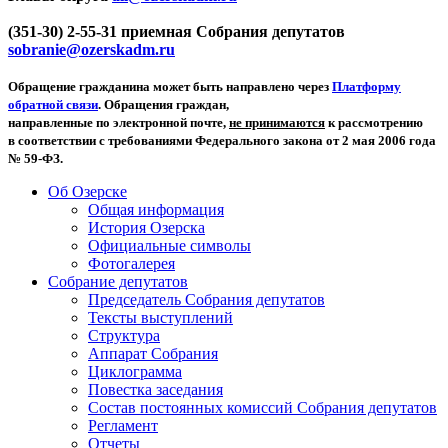
(351-30) 2-55-31 приемная Собрания депутатов
sobranie@ozerskadm.ru
Обращение гражданина может быть направлено через
Платформу
обратной связи
. Обращения граждан,
направленные по электронной почте,
не принимаются
к рассмотрению
в соответствии с требованиями Федерального закона от 2 мая 2006 года
№ 59-ФЗ.
Об Озерске
Общая информация
История Озерска
Официальные символы
Фотогалерея
Собрание депутатов
Председатель Собрания депутатов
Тексты выступлений
Структура
Аппарат Собрания
Циклограмма
Повестка заседания
Состав постоянных комиссий Собрания депутатов
Регламент
Отчеты