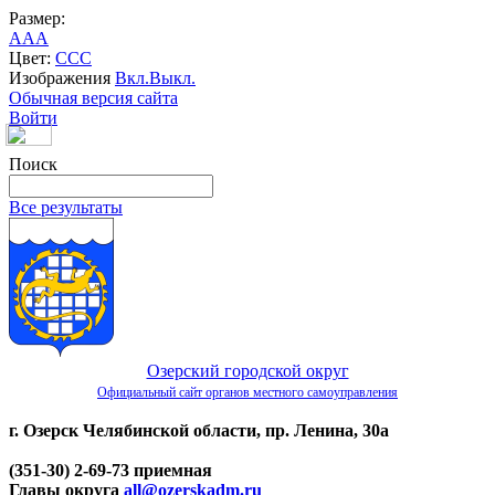
Размер:
A
A
A
Цвет:
C
C
C
Изображения
Вкл.
Выкл.
Обычная версия сайта
Войти
Поиск
Все результаты
Озерский городской округ
Официальный сайт органов местного самоуправления
г. Озерск Челябинской области, пр. Ленина, 30а
(351-30) 2-69-73 приемная
Главы округа
all@ozerskadm.ru